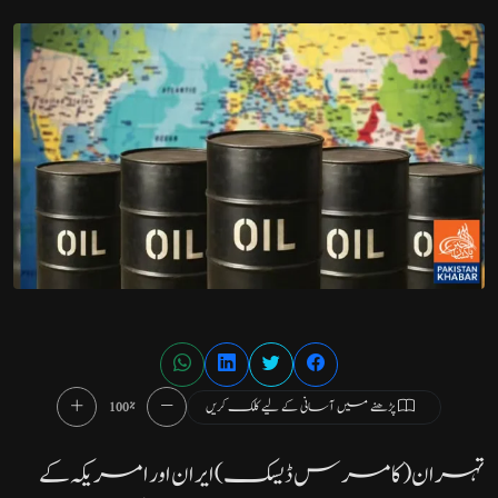
پڑھنے میں آسانی کے لیے کلک کریں
100%
تہران( کامرس ڈیسک)ایران اور امریکہ کے