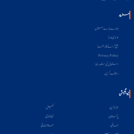
مزید
ہمارے بارے میں
اداری بورڈ
جمع کرانے کا رہنما
Privacy Policy
استعمال کی شرائط
رابطہ کریں
نیویگیشن
تازہ ترین
کھیل
پاکستان
ٹیکنالوجی
عالمی
علاقائی