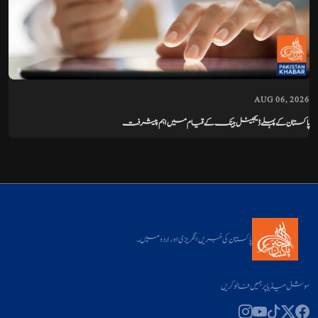
AUG 06, 2026
پاکستان کے پہلے ڈیجیٹل بینک کے قیام میں اہم پیشرفت
پاکستان کی خبریں انگریزی اور اردو میں۔
سوشل میڈیا پر ہمیں فالو کریں