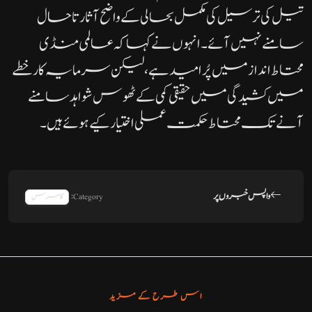
تیل کی ترسیل کی مکمل بحالی کے واضح آثار تاحال
سامنے نہیں آئے۔انہوں نے کہا کہ عالمی منڈی
محتاط انداز میں پُرامید ہے، لیکن سرمایہ کار خطے
میں کشیدگی میں حقیقی کمی کے ٹھوس شواہد سامنے
آنے تک محتاط حکمت عملی اختیار کیے ہوئے ہیں۔
واپس خبروں پر
Category:
کامرس
اس طرح کے مزید