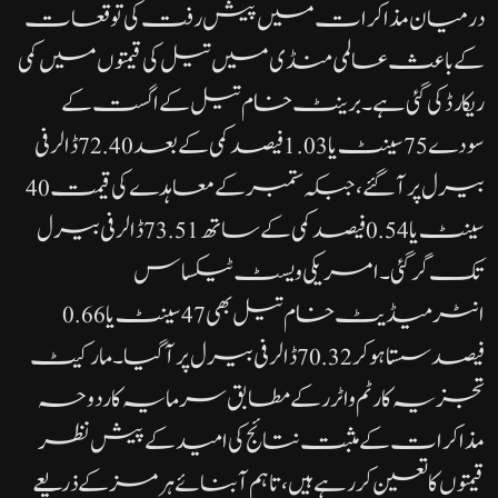
درمیان مذاکرات میں پیش رفت کی توقعات
کے باعث عالمی منڈی میں تیل کی قیمتوں میں کمی
ریکارڈ کی گئی ہے۔برینٹ خام تیل کے اگست کے
سودے 75 سینٹ یا 1.03 فیصد کمی کے بعد 72.40 ڈالر فی
بیرل پر آ گئے، جبکہ ستمبر کے معاہدے کی قیمت 40
سینٹ یا 0.54 فیصد کمی کے ساتھ 73.51 ڈالر فی بیرل
تک گر گئی۔امریکی ویسٹ ٹیکساس
انٹرمیڈیٹ خام تیل بھی 47 سینٹ یا 0.66
فیصد سستا ہو کر 70.32 ڈالر فی بیرل پر آ گیا۔مارکیٹ
تجزیہ کار ٹم واٹرر کے مطابق سرمایہ کار دوحہ
مذاکرات کے مثبت نتائج کی امید کے پیش نظر
قیمتوں کا تعین کر رہے ہیں، تاہم آبنائے ہرمز کے ذریعے