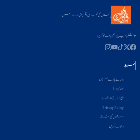
پاکستان کی خبریں انگریزی اور اردو میں۔
سوشل میڈیا پر ہمیں فالو کریں
مزید
ہمارے بارے میں
اداری بورڈ
جمع کرانے کا رہنما
Privacy Policy
استعمال کی شرائط
رابطہ کریں