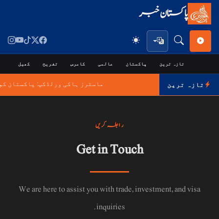
پاکستان خبر
تازہ ترین
پاکستان
عالمی
کامرس
تفریح
کھیل
ٹیکن
ماسٹرز ہاکی ورلڈکپ: پاکستان کو پہلے میچ می
تازہ ترین
رابطہ کریں
Get in Touch
We are here to assist you with trade, investment, and visa
inquiries.