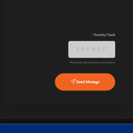
*
Security Check
VGFWCF
Please enter the characters shown above.
Send Message