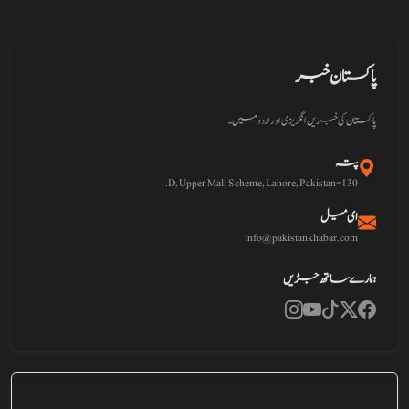
پاکستان خبر
پاکستان کی خبریں انگریزی اور اردو میں۔
پتہ
130-D, Upper Mall Scheme, Lahore, Pakistan.
ای میل
info@pakistankhabar.com
ہمارے ساتھ جڑیں