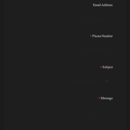
Email Address
*
Phone Number
*
Subject
*
Message