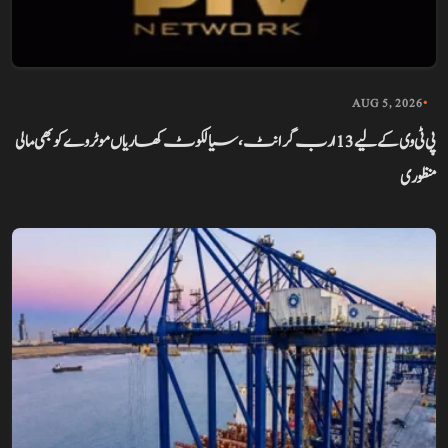
AUG 5, 2026
•
پی ٹی وی کے لیے 13 ارب گرانٹ، سیالکوٹ کھاریاں موٹروے کو بھی مالی
منظوری