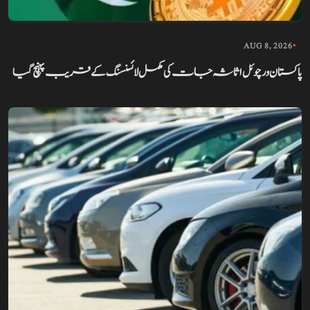
AUG 8, 2026
•
پاکستان ورچوئل اثاثہ جات کی مکمل لائسنسنگ کے قریب پہنچ گیا