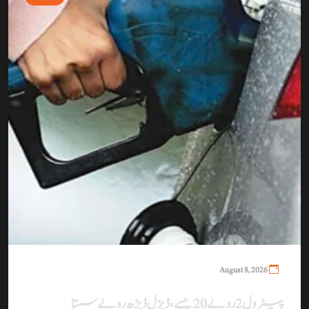
August 8, 2026
پیٹرول 2 روپے 20 پیسے، ڈیزل ڈیڑھ روپے سستا