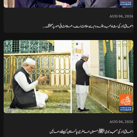
AUG 06, 2026
اسحاق ڈار کی شاہ عبداللہ دوم سے ملاقات، علاقائی امور پر گفتگ...
AUG 06, 2026
اسحاق ڈار کی مسجد نبوی ﷺ میں حاضری، پاکستان کیلئے دعائیں