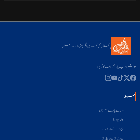
پاکستان کی خبریں انگریزی اور اردو میں۔
سوشل میڈیا پر ہمیں فالو کریں
مزید
ہمارے بارے میں
اداری بورڈ
جمع کرانے کا رہنما
Privacy Policy