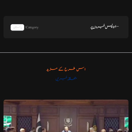
واپس خبروں پر
Category:
پاکستان
اس طرح کے مزید
متعلقہ خبریں