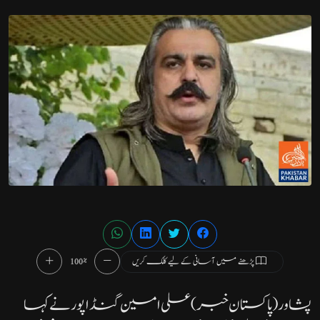
پڑھنے میں آسانی کے لیے کلک کریں
100%
پشاور( پاکستان خبر)علی امین گنڈاپور نے کہا