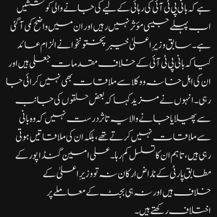
ہے کہ بانی پی ٹی آئی کی رہائی کے لیے کی جانے والی کوششیں
اب پہلے جیسی مؤثر نہیں رہیں اور ان میں واضح کمی آ گئی
ہے۔سابق وزیرِ اعلیٰ خیبر پختونخوا نے الزام عائد
کیا کہ بانی پی ٹی آئی کے خلاف مقدمات جعلی ہیں اور
ان کی اہل خانہ و وکلا سے ملاقات بھی نہیں کرائی جا
رہی۔انہوں نے مزید کہا کہ بعض حلقوں کی جانب
سے پھیلایا جانے والا یہ تاثر درست نہیں کہ وہ بانی
سے ملاقات نہیں کرتے تھے، بلکہ ان کی ملاقاتیں ہوتی
رہی ہیں، تاہم ان کا تسلسل کم رہا۔علی امین گنڈاپور کے
مطابق پارٹی کے ناراض ارکان نہ تو وزیرِ اعلیٰ کے
خلاف ہیں اور نہ ہی بجٹ کے معاملے پر
اختلاف رکھتے ہیں۔