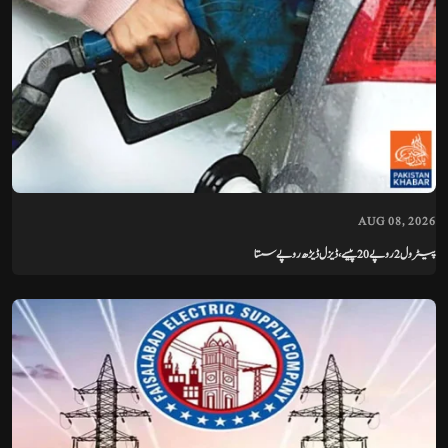
AUG 08, 2026
پیٹرول 2 روپے 20 پیسے، ڈیزل ڈیڑھ روپے سستا