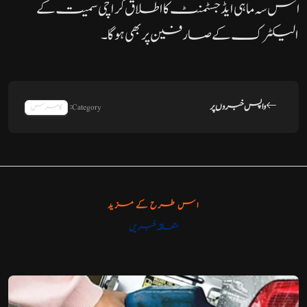
اس سہ ماہی ایڈجسٹمنٹ کا اطلاق کراچی سمیت کے
الیکٹرک کے صارفین پر بھی ہوگا۔
واپس خبروں پر
Category:
کامرس
اس طرح کے مزید
متعلقہ خبریں