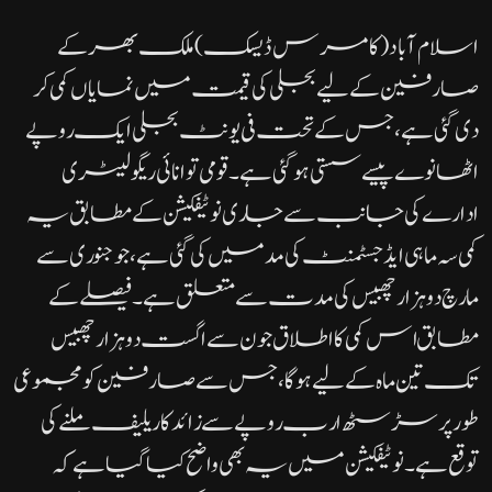
اسلام آباد( کامرس ڈیسک)ملک بھر کے
صارفین کے لیے بجلی کی قیمت میں نمایاں کمی کر
دی گئی ہے، جس کے تحت فی یونٹ بجلی ایک روپے
اٹھانوے پیسے سستی ہو گئی ہے۔قومی توانائی ریگولیٹری
ادارے کی جانب سے جاری نوٹیفکیشن کے مطابق یہ
کمی سہ ماہی ایڈجسٹمنٹ کی مد میں کی گئی ہے، جو جنوری سے
مارچ دو ہزار چھبیس کی مدت سے متعلق ہے۔فیصلے کے
مطابق اس کمی کا اطلاق جون سے اگست دو ہزار چھبیس
تک تین ماہ کے لیے ہوگا، جس سے صارفین کو مجموعی
طور پر سڑسٹھ ارب روپے سے زائد کا ریلیف ملنے کی
توقع ہے۔نوٹیفکیشن میں یہ بھی واضح کیا گیا ہے کہ