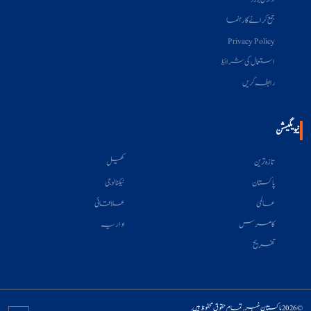
جمع کرانے کا رہنما
Privacy Policy
استعمال کی شرائط
رابطہ کریں
نیویگیشن
تازہ ترین
کھیل
پاکستان
ٹیکنالوجی
عالمی
علاقائی
کامرس
اداریہ
تفریح
© 2026 پاکستان خبر. تمام حقوق محفوظ ہیں.