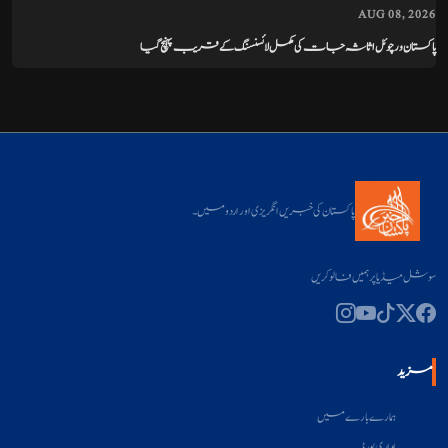
AUG 08, 2026
پاکستان ورچوئل اثاثہ جات کی مکمل لائسنسنگ کے قریب پہنچ گیا
پاکستان کی خبریں انگریزی اور اردو میں۔
سوشل میڈیا پر ہمیں فالو کریں
مزید
ہمارے بارے میں
اداری بورڈ