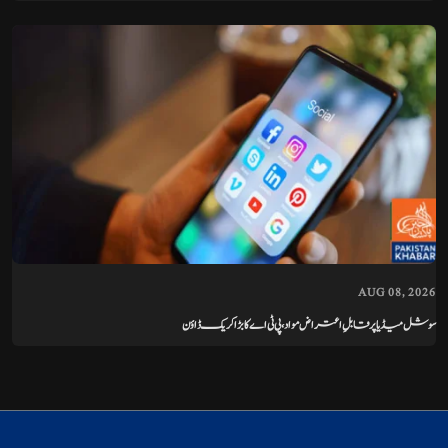
AUG 08, 2026
سوشل میڈیا پر قابلِ اعتراض مواد، پی ٹی اے کا بڑا کریک ڈاؤن