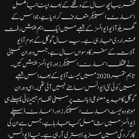
تقریباً چھ سال کے وقفے کے بعد اپنا نیا مکمل
اسمارٹ اسپیکر متعارف کرا دیا ہے، جو اس کے
گھریلو آڈیو ڈیوائسز کے شعبے میں ایک اہم پیش رفت
قرار دی جا رہی ہے۔یہ سال گوگل کے ہوم آڈیو
آلات کے سفر کا دسواں سال ہے، جس دوران کمپنی
نے مختلف اسمارٹ اسپیکرز اور ڈیوائسز پیش کیں۔
تاہم ستمبر 2020 میں نیسٹ آڈیو کے بعد اس شعبے
میں کوئی نئی ڈیوائس سامنے نہیں آئی تھی۔اسی دوران
گوگل کا جدید مصنوعی ذہانت پر مبنی نظام جیمینائی پہلے ہی
موجودہ نیسٹ اسمارٹ اسپیکرز اور اسمارٹ ڈسپلے
ڈیوائسز میں شامل کیا جا رہا ہے، جس سے ان کی
کارکردگی میں مزید بہتری آ رہی ہے۔نیا ڈیوائس،