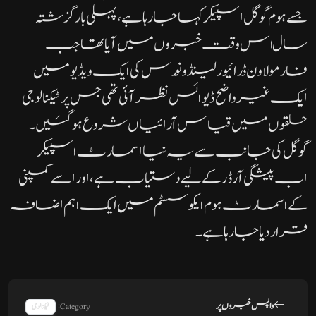
جسے ہوم گوگل اسپیکر کہا جا رہا ہے، پہلی بار گزشتہ
سال اس وقت خبروں میں آیا تھا جب
فارمولا ون ڈرائیور لینڈو نورس کی ایک ویڈیو میں
ایک غیر واضح ڈیوائس نظر آئی تھی جس پر ٹیکنالوجی
حلقوں میں قیاس آرائیاں شروع ہو گئیں۔
گوگل کی جانب سے یہ نیا اسمارٹ اسپیکر
اب پیشگی آرڈر کے لیے دستیاب ہے، اور اسے کمپنی
کے اسمارٹ ہوم ایکو سسٹم میں ایک اہم اضافہ
قرار دیا جا رہا ہے۔
واپس خبروں پر
Category:
ٹیکنالوجی