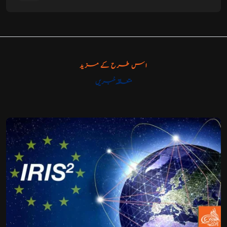
اس طرح کے مزید
متعلقہ خبریں