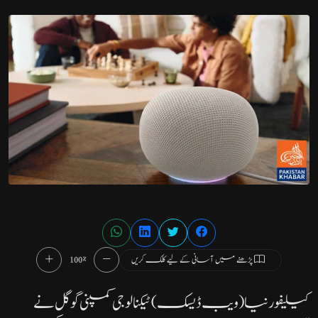
پڑھنے میں آسانی کے لیے کلک کریں
100%
کیلیفورنیا( ویب ڈیسک)ٹیکنالوجی کمپنی گوگل نے