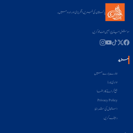
پاکستان کی خبریں انگریزی اور اردو میں۔
سوشل میڈیا پر ہمیں فالو کریں
مزید
ہمارے بارے میں
اداری بورڈ
جمع کرانے کا رہنما
Privacy Policy
استعمال کی شرائط
رابطہ کریں