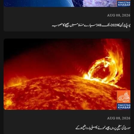
AUG 08, 2026
یورپی یونین کا 2029ء تک 348 سیارے خلا میں بھیجنے کا منصوبہ
AUG 08, 2026
سورج کی سطح پر پروں جیسے نمونے پہلی بار واضح ہوگئے