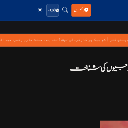
دیکھیں
UR
|
پس پہنچ گئی
کم بیک پر کارکردگی خوش آئند ہے، محنت جاری رکھی: عبد
ت نے پاکستان کے ساتھ کشیدگی کے دوران ہلاک ہونے والے 6 فوجیوں کی شناخت