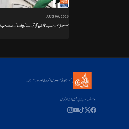
AUG 06, 2026
سعودی عرب کا کشیدگی کم کرنے کیلئے مذاکرات جاری رک
پاکستان کی خبریں انگریزی اور اردو میں۔
سوشل میڈیا پر ہمیں فالو کریں