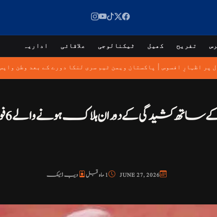
س
تفریح
کھیل
ٹیکنالوجی
علاقائی
اداریہ
|
ال پر اظہارِ افسوس
پاکستان ویمن ٹیم سری لنکا دورے کے بعد وطن وا
بھار
JUNE 27, 2026
1 ماہ قبل
ویب ڈیسک