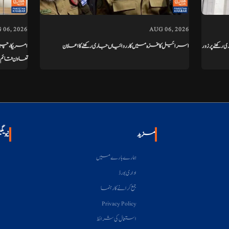
 06, 2026
AUG 06, 2026
ھنے پر زور
اسرائیل کا غزہ میں کارروائیاں جاری رکھنے کا اعلان
امریکا، چی
تعاون قائم
مزید
نیویگ
ہمارے بارے میں
اداری بورڈ
جمع کرانے کا رہنما
Privacy Policy
استعمال کی شرائط