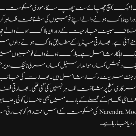
 ڈیسک) سچ چھپائے نہ چھپ سکا، مودی حکومت نے پ
وران ہلاک ہونے والے اپنے فوجیوں کی شناخت ظاہر کر
خلاف مبینہ جارحیت کے دوران ہلاک ہونے والے چھ 
ٓئی ہے۔ بھارتی میڈیا کے مطابق ہلاک ہونے والوں میں
کا ایک اہلکار شامل ہے۔ہلاک ہونے والے فوجیوں می
ئیک دنیش کمار، حوالدار سنیل کمار، مرلی نائیک، ویر چک
جنٹ سریندر کمار شامل ہیں۔بھارت کی جان
 کی سرکاری سطح پر شناخت ظاہر نہیں کی گئی تھی۔بھارتی فضائ
فضائی دفاعی نظام کے عملے کے بارے میں بھی تاحال کوئی با
سامنے نہیں آیا۔Narendra Modi کی حکومت کے اس اقدام کو بھ
ا جا رہا ہے۔