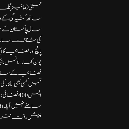
ممبئی( مانیٹرنگ
ساتھ کشیدگی کے د
سال پاکستان کے 
کی شناخت سامنے ا
پانچ اور فضائیہ 
پون کمار، لانس نا
فضائیہ کے سار
قبل کسی بھی اہلکار
ایس 400 
پیش رفت قرار دی