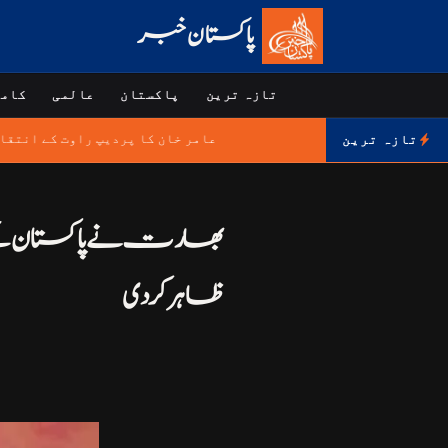
پاکستان خبر
تازہ ترین
پاکستان
عالمی
کامر
عامر خان کا پردیپ راوت کے انتق
تازہ ترین
ظاہر کر دی