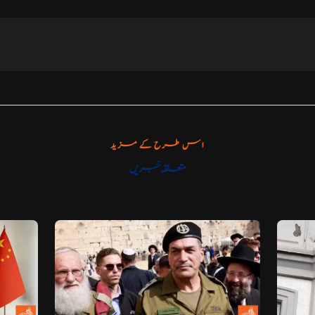
اس طرح کے مزید
متعلقہ خبریں