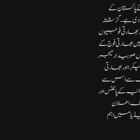
اکستان کے
 دی ہے۔گزشتہ
بھارتی فوجیوں
 بھارتی فوج کے
ں صوبیدار میجر
را اور بھارتی
ب سے اس سے
یہ کے پائلٹس اور
ضابطہ اعلان
ارتی میڈیا میں اہم