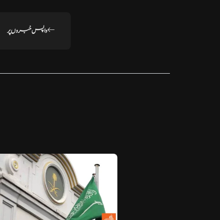
واپس خبروں پر