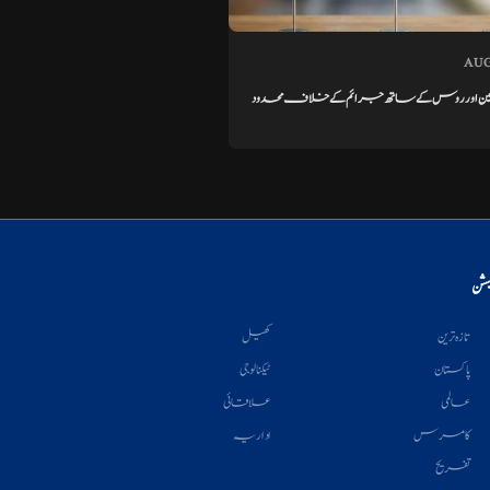
AUG
ن اور روس کے ساتھ جرائم کے خلاف محدود
یشن
تازہ ترین
کھیل
پاکستان
ٹیکنالوجی
عالمی
علاقائی
کامرس
اداریہ
تفریح