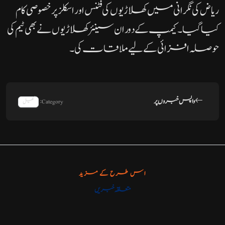
ریاض کی نگرانی میں کھلاڑیوں کی فٹنس اور اسکلز پر خصوصی کام
کیا گیا۔ کیمپ کے دوران سینئر کھلاڑیوں نے بھی ٹیم کی
حوصلہ افزائی کے لیے ملاقات کی۔
واپس خبروں پر
Category:
کھیل
اس طرح کے مزید
متعلقہ خبریں