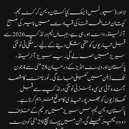
لاہور ( سپورٹس ڈیسک)پاکستان ویمن کرکٹ ٹیم،
کپتان فاطمہ ثنا کی قیادت میں پیر کی صبح
آئرلینڈ روانہ ہو رہی ہے، جہاں ٹیم ورلڈ کپ 2026 سے
قبل تیاریوں کو حتمی شکل دینے کے لیے سہ ملکی ٹی ٹوئنٹی
سیریز میں حصہ لے گی۔یہ سیریز آئرلینڈ،
پاکستان اور ویسٹ انڈیز کے درمیان 28 مئی سے 4 جون
تک ڈبلن میں کھیلی جائے گی۔ ٹورنامنٹ کا مقصد
آئندہ آئی سی سی ویمنز ٹی ٹوئنٹی ورلڈ کپ سے قبل
کھلاڑیوں کو بھرپور تیاری کا موقع فراہم کرنا ہے۔
پاکستان ویمن ٹیم اس سیریز میں ہر ٹیم کے خلاف
دو، دو میچز کھیلے گی، جن میں پہلا میچ 29 مئی کو ویسٹ