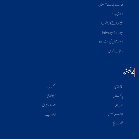
ہمارے بارے میں
اداری بورڈ
جمع کرانے کا رہنما
Privacy Policy
استعمال کی شرائط
رابطہ کریں
نیویگیشن
تازہ ترین
کھیل
پاکستان
ٹیکنالوجی
عالمی
علاقائی
کامرس
اداریہ
تفریح