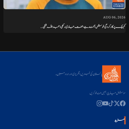
AUG 06, 2026
کم بیک پر کارکردگی خوش آئند ہے، محنت جاری رکھی: عبداللہ شفی...
پاکستان کی خبریں انگریزی اور اردو میں۔
سوشل میڈیا پر ہمیں فالو کریں
مزید