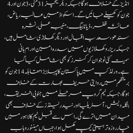
انڈیز کے خلاف ہوگا جبکہ دیگر میچز 31 مئی، 3 جون اور 4
جون کو کھیلے جائیں گے۔اسکواڈ میں عالیہ ریاض،
عائشہ ظفر، ڈیانا بیگ، منیبہ علی، نشرہ
سندھو، سعدیہ اقبال اور دیگر کھلاڑی شامل ہیں،
جبکہ ریزرو کھلاڑیوں میں سدرہ امین اور ام ہانی
سمیت کئی نوجوان کرکٹرز کو بھی شامل کیا گیا
ہے۔ورلڈ کپ میں پاکستان کا پہلا بڑا مقابلہ 14 جون کو
برمنگھم میں روایتی حریف بھارت کے خلاف
ہوگا، جبکہ ٹیم گروپ مرحلے میں جنوبی افریقہ،
بنگلہ دیش، آسٹریلیا اور نیدرلینڈز کے خلاف بھی
میدان میں اترے گی۔اس سے قبل ٹیم کا لاہور میں
چار روزہ تربیتی کیمپ مکمل ہوا، جہاں مینٹور وہاب