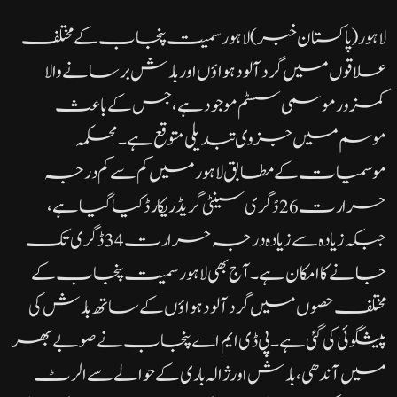
لاہور(پاکستان خبر) لاہور سمیت پنجاب کے مختلف
علاقوں میں گرد آلود ہواؤں اور بارش برسانے والا
کمزور موسمی سسٹم موجود ہے، جس کے باعث
موسم میں جزوی تبدیلی متوقع ہے۔محکمہ
موسمیات کے مطابق لاہور میں کم سے کم درجہ
حرارت 26 ڈگری سینٹی گریڈ ریکارڈ کیا گیا ہے،
جبکہ زیادہ سے زیادہ درجہ حرارت 34 ڈگری تک
جانے کا امکان ہے۔ آج بھی لاہور سمیت پنجاب کے
مختلف حصوں میں گرد آلود ہواؤں کے ساتھ بارش کی
پیشگوئی کی گئی ہے۔پی ڈی ایم اے پنجاب نے صوبے بھر
میں آندھی، بارش اور ژالہ باری کے حوالے سے الرٹ