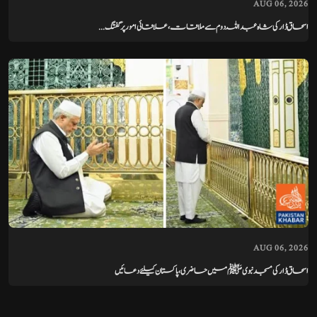
AUG 06, 2026
اسحاق ڈار کی شاہ عبداللہ دوم سے ملاقات، علاقائی امور پر گفتگ...
AUG 06, 2026
اسحاق ڈار کی مسجد نبوی ﷺ میں حاضری، پاکستان کیلئے دعائیں