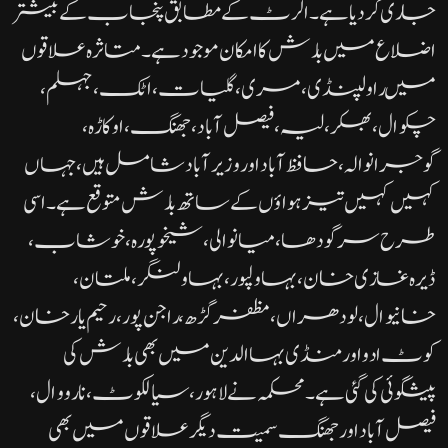
جاری کر دیا ہے۔ الرٹ کے مطابق پنجاب کے بیشتر
اضلاع میں بارش کا امکان موجود ہے۔متاثرہ علاقوں
میں راولپنڈی، مری، گلیات، اٹک، جہلم،
چکوال، بھکر، لیہ، فیصل آباد، جھنگ، اوکاڑہ،
گوجرانوالہ، حافظ آباد اور وزیر آباد شامل ہیں، جہاں
کہیں کہیں تیز ہواؤں کے ساتھ بارش متوقع ہے۔اسی
طرح سرگودھا، میانوالی، شیخوپورہ، خوشاب،
ڈیرہ غازی خان، بہاولپور، بہاولنگر، ملتان،
خانیوال، لودھراں، مظفرگڑھ، راجن پور، رحیم یار خان،
کوٹ ادو اور منڈی بہاالدین میں بھی بارش کی
پیشگوئی کی گئی ہے۔محکمہ نے لاہور، سیالکوٹ، نارووال،
فیصل آباد اور جھنگ سمیت دیگر علاقوں میں بھی