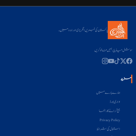
پاکستان کی خبریں انگریزی اور اردو میں۔
سوشل میڈیا پر ہمیں فالو کریں
مزید
ہمارے بارے میں
اداری بورڈ
جمع کرانے کا رہنما
Privacy Policy
استعمال کی شرائط