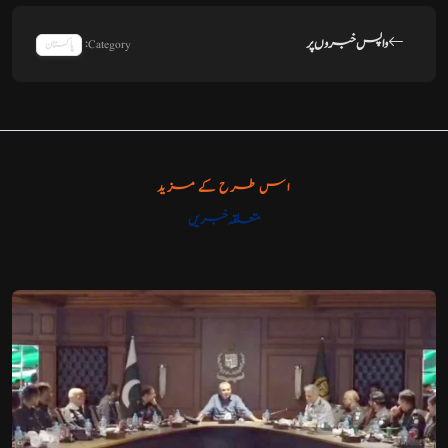
واپس خبروں پر
Category:
پاکستان
اس طرح کے مزید
متعلقہ خبریں