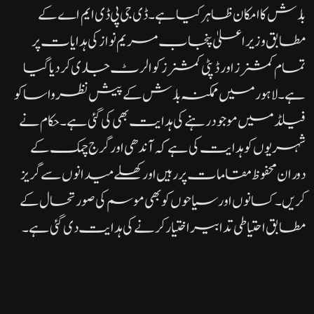
بارش کا امکان ظاہر کیا ہے۔ڈی جی پی ڈی ایم اے کے
مطابق وزیراعلیٰ پنجاب مریم نواز کی ہدایات پر
تمام کمشنرز اور ڈپٹی کمشنرز کو الرٹ جاری کر دیا گیا
ہے۔ لاہور میں ممکنہ بارش کے پیش نظر واسا کو
فیلڈ میں موجود رہنے کی ہدایت بھی کی گئی ہے۔حکام نے
شہریوں کو ہدایت کی ہے کہ آندھی اور گرج چمک کے
دوران محفوظ مقامات پر رہیں اور کھلے میدانوں سے گریز
کریں۔ کسانوں اور سیاحوں کو بھی موسم کی صورتحال کے
مطابق احتیاطی تدابیر اختیار کرنے کی ہدایت دی گئی ہے۔