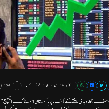
پڑھنے میں آسانی کے لیے کلک کریں
100%
سک) کاروباری ہفتے کے آغاز پر پاکستان اسٹاک ایکسچی