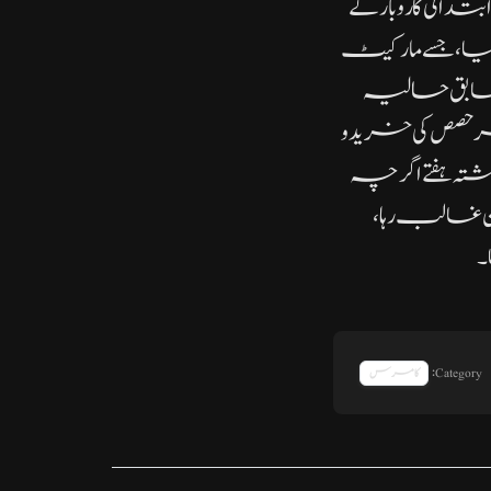
 کھلی۔ابتدائی کاروبار کے
 456 پوائنٹس کی سطح پر پہنچ گیا، جسے مارکیٹ
مطابق حالیہ
ر حصص کی خرید و
ہ ہفتے اگرچہ
ن غالب رہا،
۔
Category:
کامرس