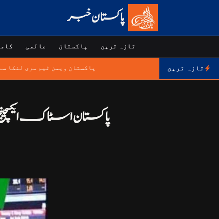
پاکستان خبر
تازہ ترین
پاکستان
عالمی
کامر
پاکستان ویمن ٹیم سری لنکا سے ٹی 20 سیریز بھ
تازہ ترین
پاکستان اسٹاک ایکسچینج میں زبردست