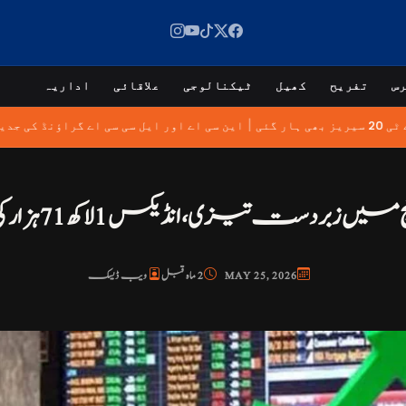
س
تفریح
کھیل
ٹیکنالوجی
علاقائی
اداریہ
|
ی ہار گئی
این سی اے اور ایل سی سی اے گراؤنڈ کی 
 تیزی، انڈیکس 1 لاکھ 71 ہزار کی سطح عبور کر گیا
MAY 25, 2026
2 ماہ قبل
ویب ڈیسک