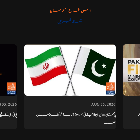
اس طرح کے مزید
متعلقہ خبریں
 05, 2026
AUG 05, 2026
ر
پاکستان اور ایران کا تجارتی حجم 10 ارب ڈالر تک بڑھانے پر
پی ٹی وی کے لیے 13 ارب گرانٹ، سیالکوٹ کھاریاں موٹروے کو بھی
اتف...