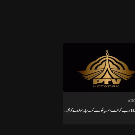
AUG
...