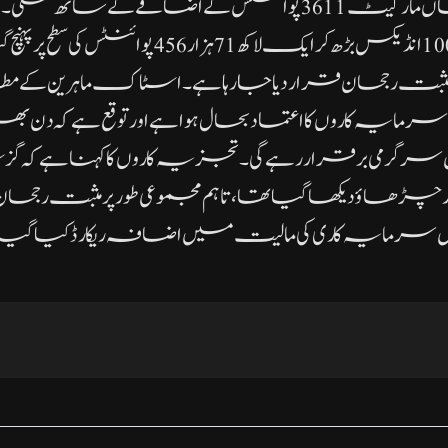
تیزی دیکھی گئی، جہاں مارکیٹ 3611 پوائنٹس کے اضافے کے ساتھ
دوران کے ایس ای 100 انڈیکس بڑھ کر ایک لاکھ 71 ہزار
مثبت رجحان قرار دیا جا رہا ہے۔اسٹاک ماہرین کے 
یہ کاروں کا اعتماد بحال ہوا ہے اور توقع ہے کہ دن بھ
ی برقرار رہے گی۔تجزیہ کاروں کا کہنا ہے کہ گزشت
چڑھاؤ دیکھا گیا تھا، تاہم مجموعی طور پر مثبت رجحا
 سرمایہ کاری کی مالیت میں اضافہ ریکارڈ کیا گیا