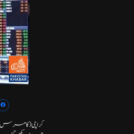
کراچی ( کامرس ڈی