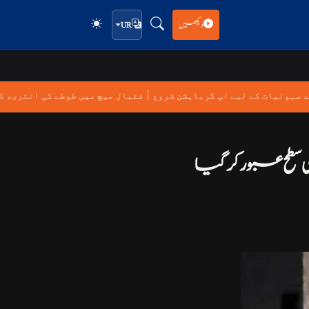
دیکھیں
UR
|
جدید سہولیات کے لیے اپ گریڈیشن شروع
فٹبال میچ میں طوطے کی انٹری،