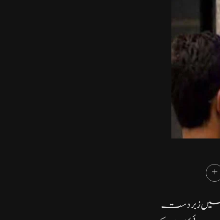
نج میں زبردست