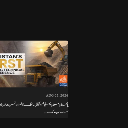
AUG 05, 2026
پاکستان میں پہلی ٹیکنیکل مائننگ کانفرنس، اربوں ڈال
سرمایہ ک...