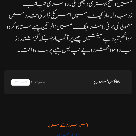
میں واضح بہتری دیکھی گئی۔دوسری جانب
زرمبادلہ مارکیٹ میں امریکی ڈالر کی قدر میں
معمولی کمی ہوئی، انٹر بینک میں ڈالر تین پیسے سستا ہو کر دو
سو اٹھہتر روپے سینتیس پیسے پر آگیا، جبکہ گزشتہ روز
یہ دو سو اٹھتر روپے چالیس پیسے پر بند ہوا تھا۔
واپس خبروں پر
Category:
کامرس
اس طرح کے مزید
متعلقہ خبریں