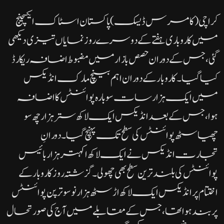
کراچی( کامرس ڈیسک)پاکستان اسٹاک ایکسچینج
میں کاروباری ہفتے کے دوسرے روز نمایاں تیزی دیکھی
گئی، جس کے دوران حصص بازار میں مضبوط اضافہ ریکارڈ
کیا گیا۔کاروبار کے دوران اہم بینچ مارک انڈیکس
میں ایک ہزار سات سو بارہ پوائنٹس کا اضافہ
ہوا، جس کے بعد انڈیکس ایک لاکھ ستر ہزار چھ سو
چھیاسٹھ پوائنٹس کی سطح تک پہنچ گیا۔ دورانِ
تجارت انڈیکس نے ایک لاکھ اکہتر ہزار بائیس
پوائنٹس کی بلند ترین سطح بھی چھو لی۔گزشتہ روز کاروبار کے
اختتام پر انڈیکس ایک لاکھ اڑسٹھ ہزار نو سو ترپن پوائنٹس
پر بند ہوا تھا، جس کے مقابلے میں آج کی صورتحال