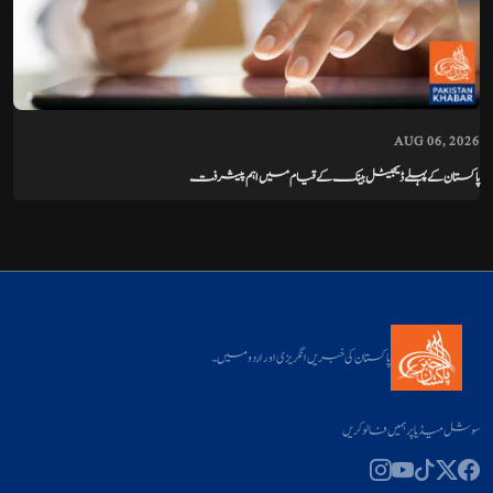
AUG 06, 2026
پاکستان کے پہلے ڈیجیٹل بینک کے قیام میں اہم پیشرفت
پاکستان کی خبریں انگریزی اور اردو میں۔
سوشل میڈیا پر ہمیں فالو کریں