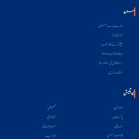
مزید
ہمارے بارے میں
اداری بورڈ
جمع کرانے کا رہنما
Privacy Policy
استعمال کی شرائط
رابطہ کریں
نیویگیشن
تازہ ترین
کھیل
پاکستان
ٹیکنالوجی
عالمی
علاقائی
کامرس
اداریہ