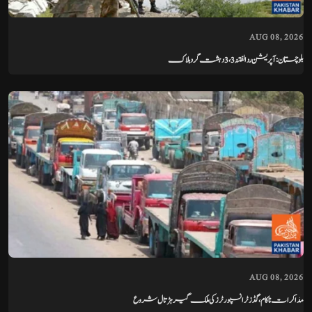
AUG 08, 2026
بلوچستان: آپریشن ردالفتنہ 3، 3 دہشت گرد ہلاک
AUG 08, 2026
مذاکرات ناکام، گڈز ٹرانسپورٹرز کی ملک گیر ہڑتال شروع