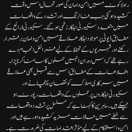
راولاکوٹ میں امن و امان کی صورتحال اس وقت
کشیدہ ہو گئی جب فائرنگ اور تشدد کے واقعات
میں متعدد سکیورٹی اہلکار زخمی ہو گئے۔سکیورٹی ذرائع کے
مطابق ڈیوٹی پر موجود اہلکار علاقے میں امن و امان برقرار
رکھنے اور شہریوں کے تحفظ کے لیے فرائض انجام دے
رہے تھے کہ اس دوران انہیں حملوں کا سامنا کرنا پڑا۔
اطلاعات کے مطابق اس سے قبل بھی علاقے
میں سرکاری املاک کو نقصان پہنچانے اور
سکیورٹی اہلکاروں پر حملوں کے واقعات رپورٹ ہو
چکے ہیں۔ماہرین کا کہنا ہے کہ مسلسل پرتشدد واقعات
سے خطے میں حالات مزید کشیدہ ہو رہے ہیں اور
امن و استحکام کے لیے مؤثر اقدامات کی ضرورت ہے۔