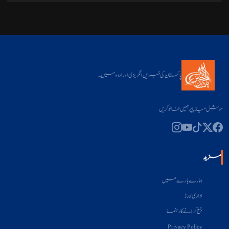
پاکستان کی خبریں انگریزی اور اردو میں۔
سوشل میڈیا پر ہمیں فالو کریں
مزید
ہمارے بارے میں
اداری بورڈ
جمع کرانے کا رہنما
Privacy Policy