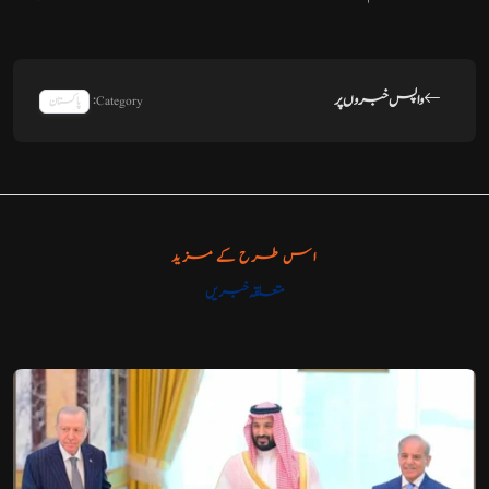
واپس خبروں پر
Category:
پاکستان
اس طرح کے مزید
متعلقہ خبریں