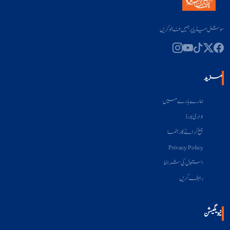
سوشل میڈیا پر ہمیں فالو کریں
مزید
ہمارے بارے میں
اداری بورڈ
جمع کرانے کا رہنما
Privacy Policy
استعمال کی شرائط
رابطہ کریں
نیویگیشن