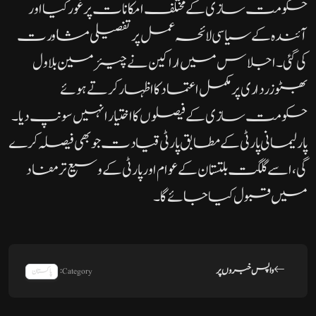
حکومت سازی کے مختلف امکانات پر غور کیا اور
آئندہ کے سیاسی لائحہ عمل پر تفصیلی مشاورت
کی گئی۔ اجلاس میں اراکین نے چیئرمین بلاول
بھٹو زرداری پر مکمل اعتماد کا اظہار کرتے ہوئے
حکومت سازی کے فیصلوں کا اختیار انہیں سونپ دیا۔
پارلیمانی پارٹی کے مطابق پارٹی قیادت جو بھی فیصلہ کرے
گی، اسے گلگت بلتستان کے عوام اور پارٹی کے وسیع تر مفاد
میں قبول کیا جائے گا۔
واپس خبروں پر
Category:
پاکستان