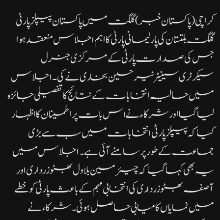
کراچی(پاکستان خبر)گلگت میں پاکستان پیپلز پارٹی
گلگت بلتستان کی پارلیمانی پارٹی کا اہم اجلاس منعقد ہوا
جس کی صدارت پارٹی کے مرکزی جنرل
سیکرٹری سینیٹر نیر حسین بخاری نے کی۔اجلاس
میں حالیہ انتخابات کے نتائج کا تفصیلی جائزہ
لیا گیا اور شرکاء نے اس بات پر اطمینان کا اظہار
کیا کہ پیپلز پارٹی انتخابات میں سب سے بڑی
جماعت کے طور پر سامنے آئی ہے۔اجلاس میں
یہ بھی کہا گیا کہ چیئرمین بلاول بھٹو زرداری اور
آصفہ بھٹو زرداری کی انتخابی مہم کے باعث پارٹی کو خطے
میں نمایاں کامیابی حاصل ہوئی۔شرکاء نے