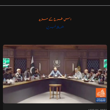
اس طرح کے مزید
متعلقہ خبریں