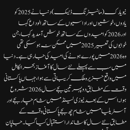
نیو یارک( مانیٹرنگ ڈیسک) دنیا نے 2025 کو
یادوں، خوشیوں اور اداسیوں کے ساتھ الوداع کہا
اور 2026 کو امیدوں کے ساتھ خوش آمدید کہا، جن
خوابوں کی تعبیر 2025 میں ممکن نہ ہو سکی تھی
وہ 2026 میں پورے ہونے کی امید کی جا رہی ہے۔دنیا
میں سب سے پہلے نئے سال کا آغاز بحرالکاہل
میں واقع جزیرہ ملک کریباتی سے ہوا، جہاں پاکستانی
وقت کے مطابق دوپہر تین بجے سال 2026 شروع
ہوا۔ اس کے بعد نیوزی لینڈ میں شام چار بجے اور
آسٹریلیا میں شام چھ بجے پاکستانی وقت کے
مطابق نئے سال کا شاندار استقبال کیا گیا۔جاپان