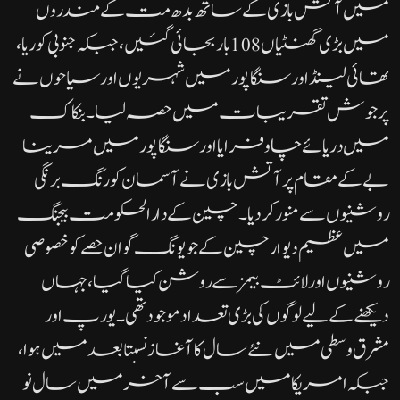
میں آتش بازی کے ساتھ بدھ مت کے مندروں
میں بڑی گھنٹیاں 108 بار بجائی گئیں، جبکہ جنوبی کوریا،
تھائی لینڈ اور سنگاپور میں شہریوں اور سیاحوں نے
پر جوش تقریبات میں حصہ لیا۔ بنکاک
میں دریائے چاو فرایا اور سنگاپور میں مرینا
بے کے مقام پر آتش بازی نے آسمان کو رنگ برنگی
روشنیوں سے منور کر دیا۔چین کے دارالحکومت بیجنگ
میں عظیم دیوار چین کے جویونگ گوان حصے کو خصوصی
روشنیوں اور لائٹ بیمز سے روشن کیا گیا، جہاں
دیکھنے کے لیے لوگوں کی بڑی تعداد موجود تھی۔ یورپ اور
مشرق وسطی میں نئے سال کا آغاز نسبتا بعد میں ہوا،
جبکہ امریکا میں سب سے آخر میں سال نو