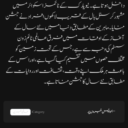
داخل ہوتا ہے۔ نیویارک کے ٹائمز اسکوائر میں
مشہور کرسٹل بال کے قریب لاکھوں افراد نے جشن
منایا۔ماہرین کے مطابق دنیا میں نئے سال کے
آغاز کے اوقات میں فرق عالمی ٹائم زون
سسٹم کی وجہ سے ہے، جس کے تحت زمین کو
مختلف حصوں میں تقسیم کیا گیا ہے، اور اس کے
باعث ہر ملک اپنے وقت، ثقافت اور روایات کے
مطابق نئے سال کا جشن مناتا ہے۔
واپس خبروں پر
Category:
عالمی خبریں