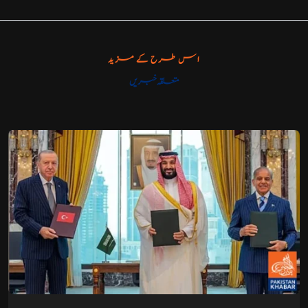
اس طرح کے مزید
متعلقہ خبریں