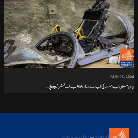
AUG 08, 2026
ایران میں تباہ امریکی طیارے اور ڈرونز کا ملبہ نمائش کیلئے پی...
پاکستان کی خبریں انگریزی اور اردو میں۔