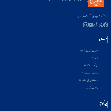
سوشل میڈیا پر ہمیں فالو کریں
مزید
ہمارے بارے میں
اداری بورڈ
جمع کرانے کا رہنما
Privacy Policy
استعمال کی شرائط
رابطہ کریں
نیویگیشن