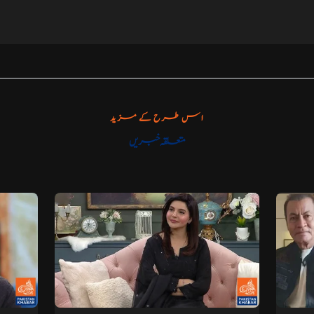
اس طرح کے مزید
متعلقہ خبریں