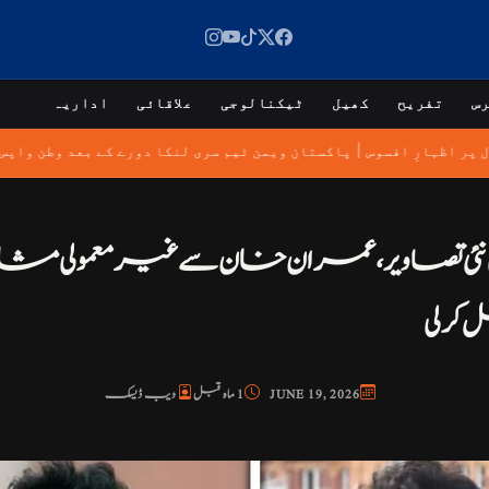
س
تفریح
کھیل
ٹیکنالوجی
علاقائی
اداریہ
|
ل پر اظہارِ افسوس
پاکستان ویمن ٹیم سری لنکا دورے کے بعد وطن واپ
کی نئی تصاویر، عمران خان سے غیر معمولی
کر لی
JUNE 19, 2026
1 ماہ قبل
ویب ڈیسک