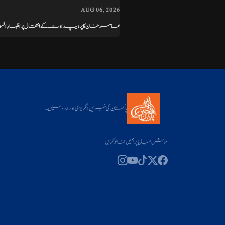
AUG 06, 2026
عامر خان کا پردیپ راوت کے انتقال پر اظہارِ ا
پاکستان کی خبریں انگریزی اور اردو میں۔
سوشل میڈیا پر ہمیں فالو کریں