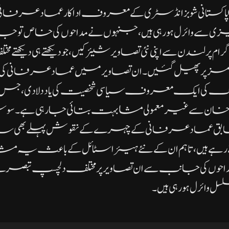
)پاکستانی شوبز انڈسٹری کے معروف اداکار عماد عرفانی کی
زی سے وائرل ہو رہی ہیں، جنہوں نے مداحوں کی خاص تو
رام پر لندن سے اپنی نئی تصاویر شیئر کیں، جو دیکھتے ہی دیکھ
مز پر پھیل گئیں۔ان تصاویر میں عماد عرفانی ک
 کی ایک معروف سیاسی شخصیت کی یاد دلا دی، جس کی
عمران خان سے غیر معمولی مشابہت بتائی جا رہی ہے۔س
ق عماد عرفانی کے چہرے کے نقوش پہلے بھی سابق 
 رہے ہیں، تاہم ان کے نئے ہیئر اسٹائل کے باعث ی
۔مداحوں کی جانب سے ان تصاویر پر مختلف دلچسپ تبصرے
 وائرل ہو رہی ہیں۔