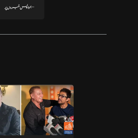
واپس خبروں پر