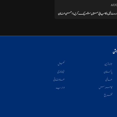
AUG
مختار بنائیں، کامیابی میں شریک کریں: احسن خان
یشن
تازہ ترین
کھیل
پاکستان
ٹیکنالوجی
عالمی
علاقائی
کامرس
اداریہ
تفریح