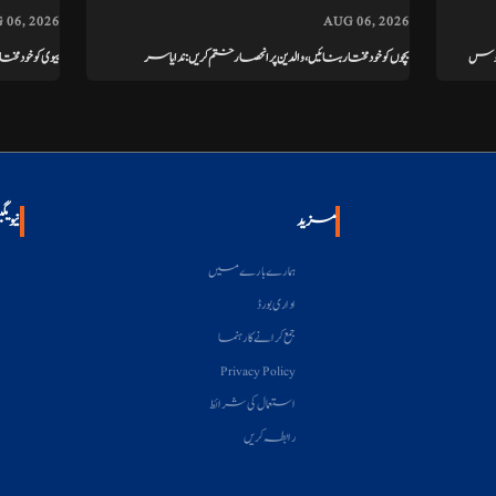
 06, 2026
AUG 06, 2026
فسوس
بچوں کو خودمختار بنائیں، والدین پر انحصار ختم کریں: ندا یاسر
بیوی کو خود
مزید
نیویگ
ہمارے بارے میں
اداری بورڈ
جمع کرانے کا رہنما
Privacy Policy
استعمال کی شرائط
رابطہ کریں