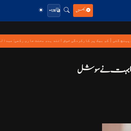
دیکھیں
UR
|
س پہنچ گئی
کم بیک پر کارکردگی خوش آئند ہے، محنت جاری رکھی: عبدا
 مشابہت نے سوشل