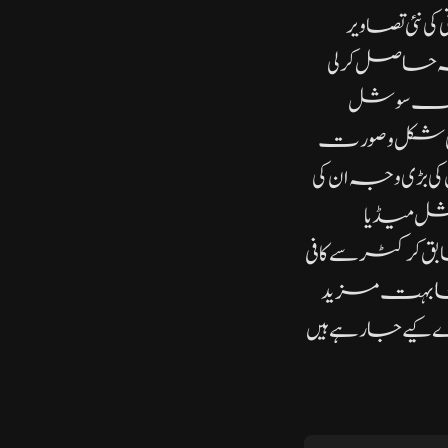
 نئی تصاویر
جہ حاصل کر لی
تے مختلف سوشل
ی شکل و صورت
 بڑی وجہ ان کی
وشل میڈیا
کرکٹر سے کافی
ہ مشابہت مزید
 کیے جا رہے ہیں