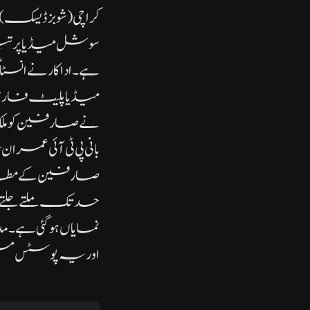
کراچی( شو بز ڈیسک
سوشل میڈیا پر تی
ہے۔اداکار نے انسٹاگ
میڈیا پلیٹ فار
نے صارفین کو ملک
بانی پی ٹی آئی 
صارفین کے مطاب
حد تک ملتے جلتے
نمایاں ہو گئی ہے
اور یہ پوسٹس مسلسل