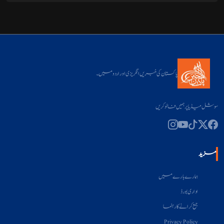
پاکستان کی خبریں انگریزی اور اردو میں۔
سوشل میڈیا پر ہمیں فالو کریں
مزید
ہمارے بارے میں
اداری بورڈ
جمع کرانے کا رہنما
Privacy Policy