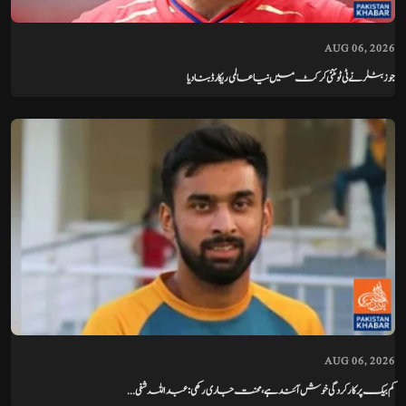
AUG 06, 2026
جوز بٹلر نے ٹی ٹوئنٹی کرکٹ میں نیا عالمی ریکارڈ بنا دیا
AUG 06, 2026
کم بیک پر کارکردگی خوش آئند ہے، محنت جاری رکھی: عبداللہ شفی...