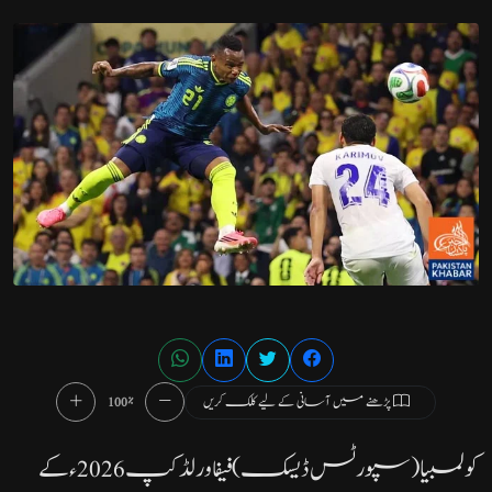
پڑھنے میں آسانی کے لیے کلک کریں
100%
کولمبیا( سپورٹس ڈیسک)فیفا ورلڈ کپ 2026ء کے