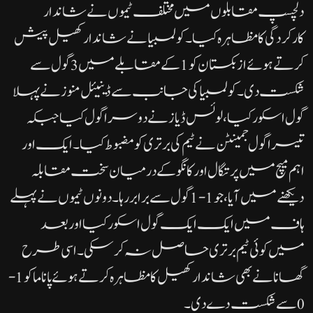
دلچسپ مقابلوں میں مختلف ٹیموں نے شاندار
کارکردگی کا مظاہرہ کیا۔کولمبیا نے شاندار کھیل پیش
کرتے ہوئے ازبکستان کو 1 کے مقابلے میں 3 گول سے
شکست دی۔ کولمبیا کی جانب سے ڈینیئل منوز نے پہلا
گول اسکور کیا، لوئس ڈیاز نے دوسرا گول کیا جبکہ
تیسرا گول جمینٹن نے ٹیم کی برتری کو مضبوط کیا۔ایک اور
اہم میچ میں پرتگال اور کانگو کے درمیان سخت مقابلہ
دیکھنے میں آیا، جو 1-1 گول سے برابر رہا۔ دونوں ٹیموں نے پہلے
ہاف میں ایک ایک گول اسکور کیا اور بعد
میں کوئی ٹیم برتری حاصل نہ کر سکی۔اسی طرح
گھانا نے بھی شاندار کھیل کا مظاہرہ کرتے ہوئے پاناما کو 1-
0 سے شکست دے دی۔