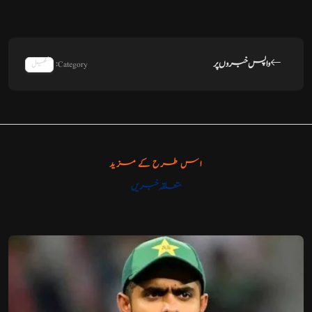
واپس خبروں پر
Category:
کھیل
اس طرح کے مزید
متعلقہ خبریں