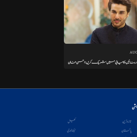
AUG
مختار بنائیں، کامیابی میں شریک کریں: احسن خان
یشن
تازہ ترین
کھیل
پاکستان
ٹیکنالوجی