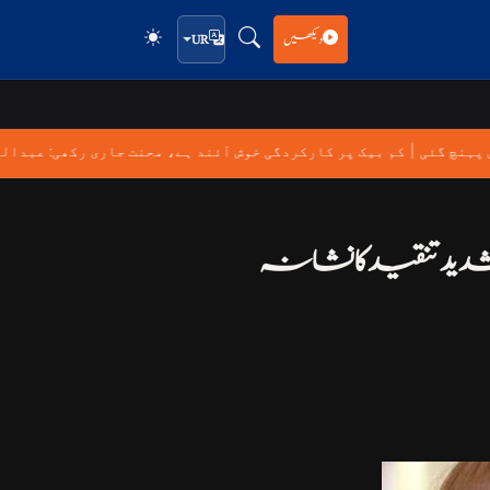
دیکھیں
UR
|
پس پہنچ گئی
کم بیک پر کارکردگی خوش آئند ہے، محنت جاری رکھی: عبد
ید تنقید کا نشانہ