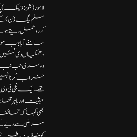
لاہور( شوبز ڈیسک)پا
مسلم لیگ (ن) ک
کر ردعمل دیتے ہو
سامنے آیا جب م
دھمکیاں دی گئیں، ہ
دوسری جانب ثاق
خراب کرنا نہیں ب
تھے۔ایک نجی ٹی وی پ
حیثیت اور باہر تع
بھی کہا کہ تحائف 
مرضی سے دیے گئے
کو منصفانہ طریقے 