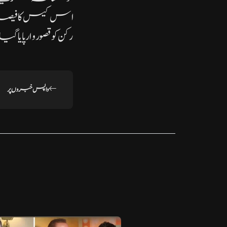
اس کیس کا فیصلہ 
رکن کو قصوروار پایا
واپس خبروں پر