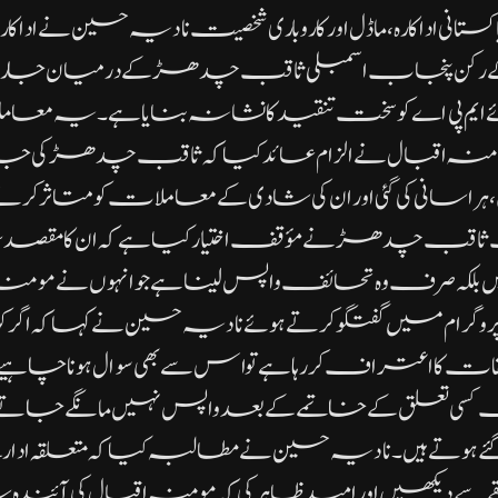
کستانی اداکارہ، ماڈل اور کاروباری شخصیت نادیہ حسین نے اداکا
ے رکن پنجاب اسمبلی ثاقب چدھڑ کے درمیان جاری
ئے ایم پی اے کو سخت تنقید کا نشانہ بنایا ہے۔یہ م
ومنہ اقبال نے الزام عائد کیا کہ ثاقب چدھڑ کی 
راسانی کی گئی اور ان کی شادی کے معاملات کو متاثر کرنے 
ب چدھڑ نے مؤقف اختیار کیا ہے کہ ان کا مقصد
لکہ صرف وہ تحائف واپس لینا ہے جو انہوں نے مومنہ 
روگرام میں گفتگو کرتے ہوئے نادیہ حسین نے کہا کہ اگر کوئی 
لقات کا اعتراف کر رہا ہے تو اس سے بھی سوال ہونا چاہی
کسی تعلق کے خاتمے کے بعد واپس نہیں مانگے جاتے کیونک
 ہوتے ہیں۔نادیہ حسین نے مطالبہ کیا کہ متعلقہ ا
سے دیکھیں اور امید ظاہر کی کہ مومنہ اقبال کی آئندہ