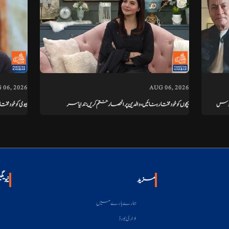
 06, 2026
AUG 06, 2026
فسوس
بچوں کو خودمختار بنائیں، والدین پر انحصار ختم کریں: ندا یاسر
بیوی کو خود
مزید
نیویگ
ہمارے بارے میں
اداری بورڈ