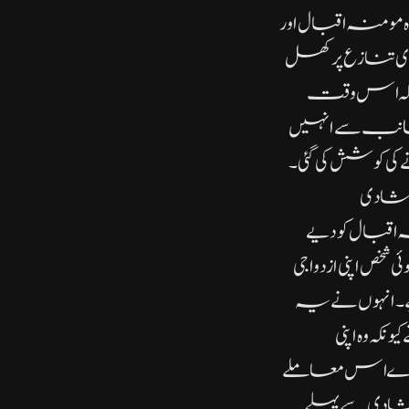
رہ مومنہ اقبال اور
 تنازع پر کھل
عاملہ اس وقت
جانب سے انہیں
کی کوشش کی گئی۔
 شادی
اقبال کو دیے
شخص اپنی ازدواجی
ے۔ انہوں نے یہ
ہ وہ اپنی
دارے اس معاملے
 شادی سے پہلے