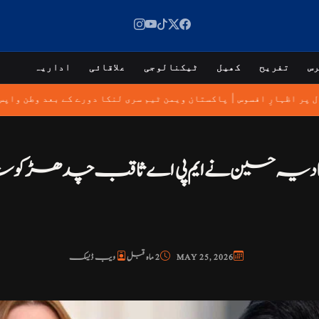
س
تفریح
کھیل
ٹیکنالوجی
علاقائی
اداریہ
|
ال پر اظہارِ افسوس
پاکستان ویمن ٹیم سری لنکا دورے کے بعد وطن وا
ادیہ حسین نے ایم پی اے ثاقب چدھڑ کو شد
MAY 25, 2026
2 ماہ قبل
ویب ڈیسک