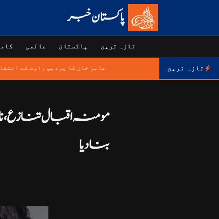
پاکستان خبر
تازہ ترین
پاکستان
عالمی
کامر
عامر خان کا پردیپ راوت کے انتق
تازہ ترین
مومنہ اقبال تنازع، ن
بنا دیا