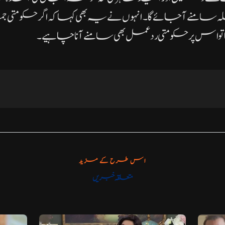
سامنے آ جائے گا۔انہوں نے یہ بھی کہا کہ اگر حکومتی
 گیا تو اس پر حکومتی ردعمل بھی سامنے آنا چاہیے۔
اس طرح کے مزید
متعلقہ خبریں