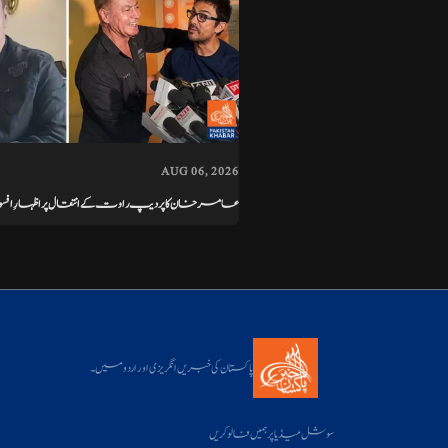
AUG 06, 2026
عامر خان کا پردیپ راوت کے انتقال پر اظہارِ ا
پاکستان کی خبریں انگریزی اور اردو میں۔
سوشل میڈیا پر ہمیں فالو کریں