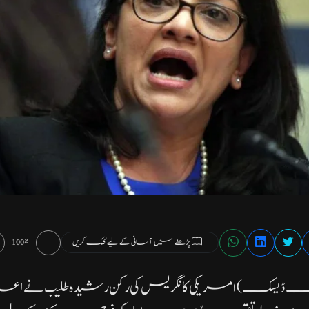
پڑھنے میں آسانی کے لیے کلک کریں
100%
گ ڈیسک) امریکی کانگریس کی رکن رشیدہ طلیب نے اعلان