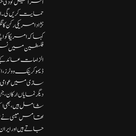
حمایت کریں گی۔ اس
نژاد امریکی رکن 
کہا کہ امریکا کو 
فلسطین میں نسل ک
الزامات عائد کیے
ڈیموکریٹک ووٹرز،
سازی میں عوامی ر
دیگر نمایاں ارکان
شامل ہیں، بھی اس
تھامس میسی نے پی
جاتے ہیں اور ای