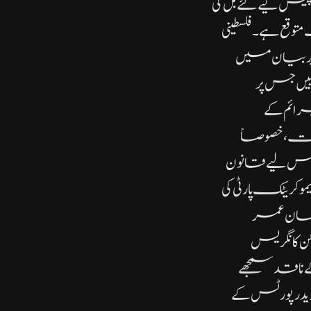
 روکنے کے لیے پیش کیے گئے بل کی
توقع ہے۔فلسطینی
پر بیان میں
ییں جس پر
رائم کے
ریت، خصوصاً
 اس لیے قانون
ریٹک پارٹی کی
الہان عمر
ن کانگریس
 ناقد سمجھے
د رپورٹس کے