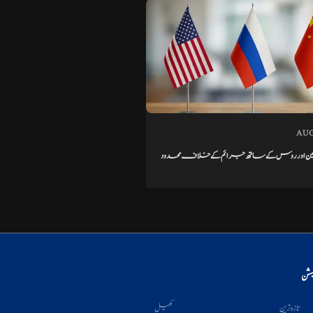
AUG
ن اور روس کے ساتھ جرائم کے خلاف محدود
یشن
تازہ ترین
کھیل