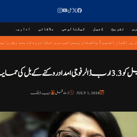
س
تفریح
کھیل
ٹیکنالوجی
علاقائی
اداریہ
|
ال پر اظہارِ افسوس
پاکستان ویمن ٹیم سری لنکا دورے کے بعد وطن وا
حمایت کا اعلان
JULY 1, 2026
1 ماہ قبل
ویب ڈیسک