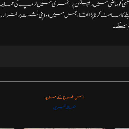
ی کو ماضی میں ریپبلکن پرائمری میں ٹرمپ کی حما
 کا سامنا کرنا پڑا تھا، جس میں وہ اپنی نشست برقرار 
 سکے۔
اس طرح کے مزید
متعلقہ خبریں