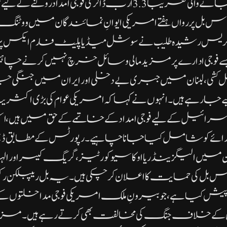
اسرائیل کو دی جانے والی تقریباً 3.3 ارب ڈالر کی فوجی امداد
 بل پر رواں ہفتے امریکی ایوانِ نمائندگان میں ووٹنگ م
کانگریس رشیدہ طلیب نے سوشل میڈیا پلیٹ فارم ایکس 
ایسے فوجی ادارے پر مزید مالی وسائل خرچ نہیں کرنے چاہ
شی، لبنان میں جبری بے دخلی اور ایران میں جنگی ج
 جا رہے ہیں۔انہوں نے کہا کہ امریکی عوام کی بڑی اکث
 اسرائیل کے لیے فوجی امداد کے خاتمے کے حق میں ہیں،
ائے کو شامل کیا جانا چاہیے۔رپورٹس کے مطابق ڈیموک
، جن میں الیگزینڈریا اوکاسیو کورٹیز، گریگ کیسر اور 
 بل کی حمایت کا اعلان کر چکی ہیں۔یہ بل ریپبلکن رک
ش کیا ہے، جو بیرونِ ملک امریکی فوجی مداخلتوں کے
ران کے خلاف جنگ کی مخالفت بھی کرتے رہے ہیں۔مزی