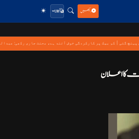
دیکھیں
UR
|
پس پہنچ گئی
کم بیک پر کارکردگی خوش آئند ہے، محنت جاری رکھی: عبد