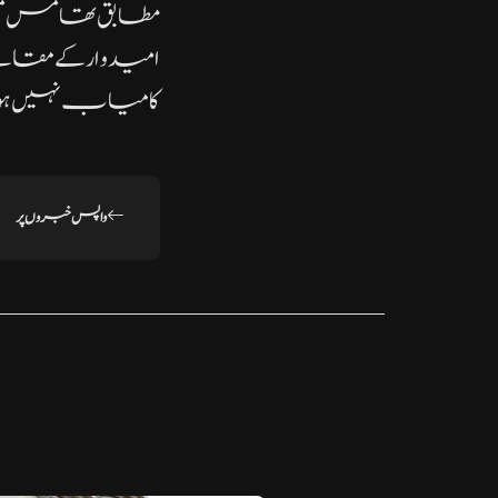
مطابق تھامس میس
امیدوار کے مقابلے
کامیاب نہیں ہو
واپس خبروں پر