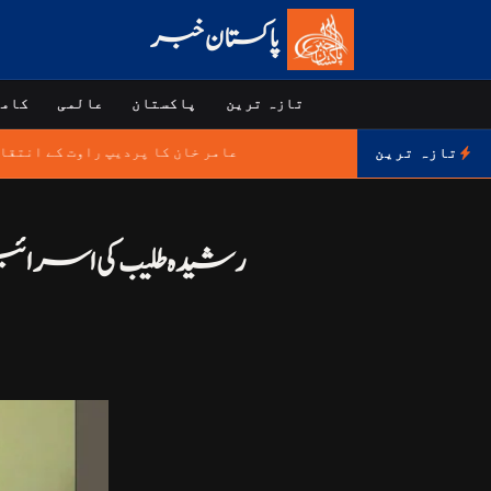
پاکستان خبر
تازہ ترین
پاکستان
عالمی
کامر
عامر خان کا پردیپ راوت کے انتق
تازہ ترین
رشیدہ طلیب کی اسرائیل کو 3.3 ارب ڈالر فوجی امداد روکنے کے بل کی 