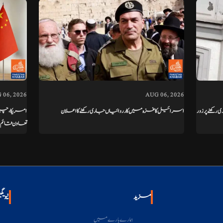
 06, 2026
AUG 06, 2026
ھنے پر زور
اسرائیل کا غزہ میں کارروائیاں جاری رکھنے کا اعلان
امریکا، چی
تعاون قائم
مزید
نیویگ
ہمارے بارے میں