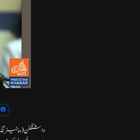
واشنگٹن( مانیٹرن