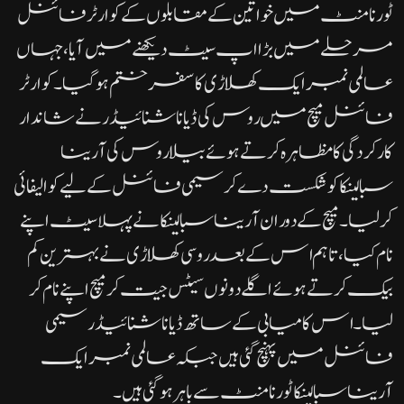
ٹورنامنٹ میں خواتین کے مقابلوں کے کوارٹر فائنل
مرحلے میں بڑا اپ سیٹ دیکھنے میں آیا، جہاں
عالمی نمبر ایک کھلاڑی کا سفر ختم ہو گیا۔کوارٹر
فائنل میچ میں روس کی ڈیانا شنائیڈر نے شاندار
کارکردگی کا مظاہرہ کرتے ہوئے بیلاروس کی آرینا
سبالینکا کو شکست دے کر سیمی فائنل کے لیے کوالیفائی
کر لیا۔میچ کے دوران آرینا سبالینکا نے پہلا سیٹ اپنے
نام کیا، تاہم اس کے بعد روسی کھلاڑی نے بہترین کم
بیک کرتے ہوئے اگلے دونوں سیٹس جیت کر میچ اپنے نام کر
لیا۔اس کامیابی کے ساتھ ڈیانا شنائیڈر سیمی
فائنل میں پہنچ گئی ہیں جبکہ عالمی نمبر ایک
آرینا سبالینکا ٹورنامنٹ سے باہر ہو گئی ہیں۔