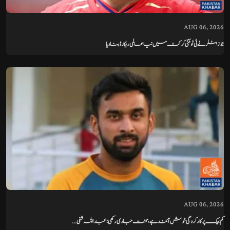
AUG 06, 2026
جوز بٹلر نے ٹی ٹوئنٹی کرکٹ میں نیا عالمی ریکارڈ بنا دیا
AUG 06, 2026
کم بیک پر کارکردگی خوش آئند ہے، محنت جاری رکھی: عبداللہ شفی...