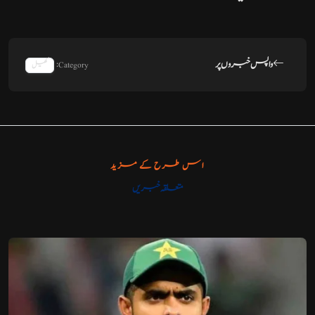
واپس خبروں پر
Category:
کھیل
اس طرح کے مزید
متعلقہ خبریں