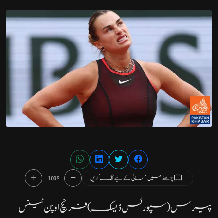
پڑھنے میں آسانی کے لیے کلک کریں
100%
پیرس( سپورٹس ڈیسک) فرنچ اوپن ٹینس