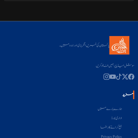
پاکستان کی خبریں انگریزی اور اردو میں۔
سوشل میڈیا پر ہمیں فالو کریں
مزید
ہمارے بارے میں
اداری بورڈ
جمع کرانے کا رہنما
Privacy Policy