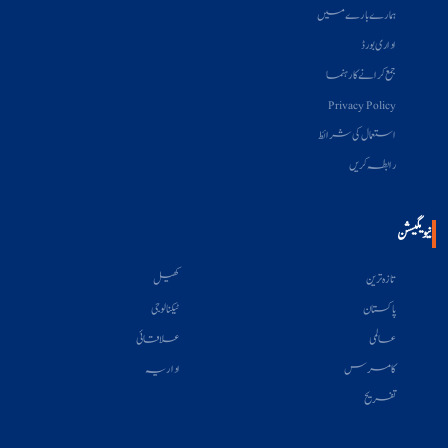
ہمارے بارے میں
اداری بورڈ
جمع کرانے کا رہنما
Privacy Policy
استعمال کی شرائط
رابطہ کریں
نیویگیشن
تازہ ترین
کھیل
پاکستان
ٹیکنالوجی
عالمی
علاقائی
کامرس
اداریہ
تفریح