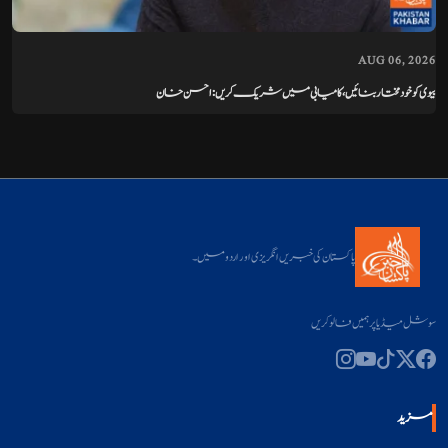
AUG 06, 2026
بیوی کو خودمختار بنائیں، کامیابی میں شریک کریں: احسن خان
پاکستان کی خبریں انگریزی اور اردو میں۔
سوشل میڈیا پر ہمیں فالو کریں
مزید