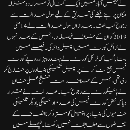
نے فیصل آباد میں ایک کنال نو مرلہ دو منزلہ
مکان پر اپنے قبضے کی تصدیق کے لیے سول عدالت سے
رجوع کیا تھا۔ بعد ازاں سول عدالت نے 14 مئی
2019 کو ان کے خلاف فیصلہ دیا، جس کے بعد انہوں
نے ٹرائل کورٹ میں اپیل دائر کی۔فیصلے میں
بتایا گیا کہ ٹرائل کورٹ نے پندرہ ہزار روپے کورٹ
فیس جمع نہ کرانے پر اپیل تکنیکی بنیادوں پر خارج کر
دی تھی، جس کے خلاف راحت فتح علی خان
نے ہائیکورٹ سے رجوع کیا۔عدالت نے قرار
دیا کہ محض کورٹ فیس کی عدم ادائیگی یا دیگر تکنیکی
خامیوں کی بنیاد پر اپیل کو مسترد کرنا انصاف کے
تقاضوں سے مطابقت نہیں رکھتا۔ فیصلے میں