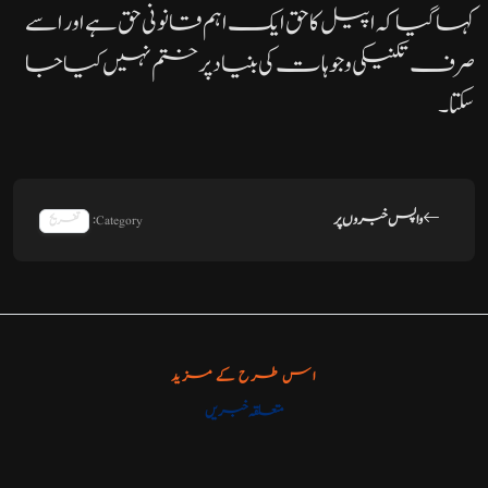
کہا گیا کہ اپیل کا حق ایک اہم قانونی حق ہے اور اسے
صرف تکنیکی وجوہات کی بنیاد پر ختم نہیں کیا جا
سکتا۔
واپس خبروں پر
Category:
تفریح
اس طرح کے مزید
متعلقہ خبریں