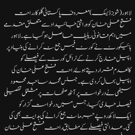
لاہور( شو بز ڈیسک)معروف پاکستانی گلوکار راحت
فتح علی خان کو وراثتی جائیداد سے متعلق مقدمے
میں اہم قانونی ریلیف حاصل ہو گیا ہے۔لاہور
ہائیکورٹ نے کورٹ فیس جمع نہ کرانے کی بنیاد پر
اپیل خارج کرنے کے ٹرائل کورٹ کے فیصلے کو
کالعدم قرار دیتے ہوئے راحت فتح علی خان کی
اپیل بحال کر دی ہے۔جسٹس محمد ساجد محمود
سیٹھی نے درخواست پر آٹھ صفحات پر مشتمل تفصیلی
فیصلہ جاری کیا، جس میں درخواست گزار کو
ایک لاکھ روپے جرمانہ جمع کرانے کی ہدایت بھی کی
گئی۔عدالتی فیصلے کے مطابق راحت فتح علی خان