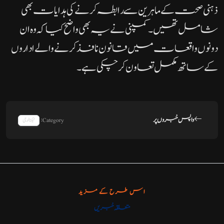
ذہنی صحت کے ماہرین سے رابطہ کرنے کی ہدایات بھی
شامل تھیں۔کمپنی نے یہ بھی واضح کیا کہ وہ ان
دونوں واقعات میں قانون نافذ کرنے والے اداروں
کے ساتھ مکمل تعاون کر چکی ہے۔
واپس خبروں پر
Category:
ٹیکنالوجی
اس طرح کے مزید
متعلقہ خبریں