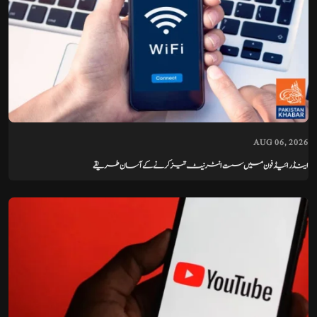
AUG 06, 2026
اینڈرائیڈ فون میں سست انٹرنیٹ تیز کرنے کے آسان طریقے