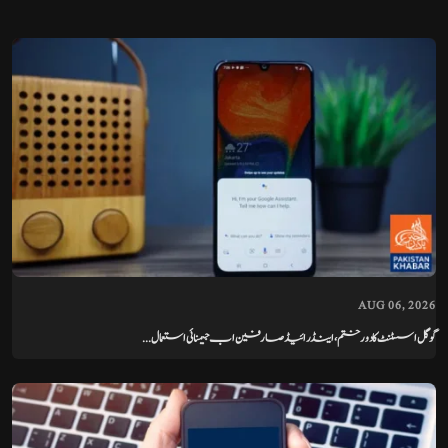
AUG 06, 2026
گوگل اسسٹنٹ کا دور ختم، اینڈرائیڈ صارفین اب جیمنائی استعمال...