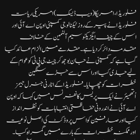
فلوریڈا، امریکا (ویب ڈیسک)امریکی ریاست
فلوریڈا نے پیر کے روز ٹیکنالوجی کمپنی اوپن اے آئی اور
اس کے چیف ایگزیکٹو سیم آلٹمین کے خلاف
مقدمہ دائر کر دیا ہے۔ مقدمے میں الزام عائد کیا
گیا ہے کہ کمپنی نے جان بوجھ کر چیٹ جی پی ٹی کو عوام کے
لیے جاری کیا اور اس سے جڑے سنگین
خطرات کو چھپایا۔فلوریڈا کے اٹارنی جنرل جیمز
اُتھمیئر نے ایک پریس کانفرنس میں کہا کہ اوپن
اے آئی نے اندرونی حفاظتی انتباہات کو نظر انداز
کیا اور صارفین کو اس پروڈکٹ کی اصل نوعیت
اور ممکنہ خطرات کے بارے میں گمراہ کیا۔