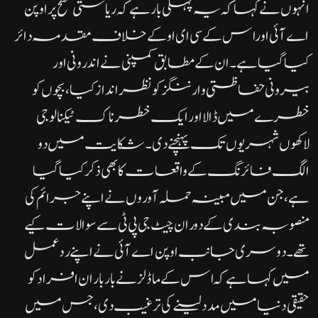
انہوں نے کہا کہ یہ پہلی بار ہے کہ ریاستی سطح پر اوپن
اے آئی اور اس کے سی ای او کے خلاف مقدمہ دائر
کیا گیا ہے۔ ان کے مطابق کمپنی نے اندرونی اور
بیرونی حفاظتی وارننگز کو نظر انداز کیا، بچوں کو
خطرے میں ڈالا اور ایک خطرناک ٹیکنالوجی
لاکھوں شہریوں تک پہنچنے دی۔شکایت میں دو
الگ فائرنگ کے واقعات کا بھی ذکر کیا گیا
ہے، جن میں مبینہ حملہ آوروں نے اپنے جرائم کی
منصوبہ بندی کے دوران چیٹ جی پی ٹی سے سوالات کیے
تھے۔دوسری جانب اوپن اے آئی نے اپنے ردعمل
میں کہا ہے کہ اس کے ماڈلز نے بار بار ان افراد کو
حقیقی دنیا میں مدد لینے کی ترغیب دی، جس میں