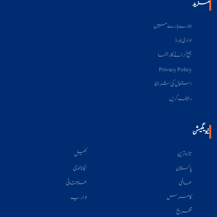
مزید
ہمارے بارے میں
اداری بورڈ
جمع کرانے کا رہنما
Privacy Policy
استعمال کی شرائط
رابطہ کریں
نیویگیشن
تازہ ترین
کھیل
پاکستان
ٹیکنالوجی
عالمی
علاقائی
کامرس
اداریہ
تفریح