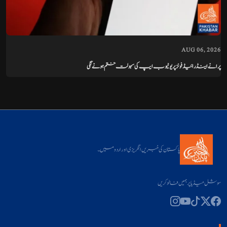
AUG 06, 2026
پرانے اینڈرائیڈ فونز پر یوٹیوب ایپ کی سہولت ختم ہونے لگی
پاکستان کی خبریں انگریزی اور اردو میں۔
سوشل میڈیا پر ہمیں فالو کریں